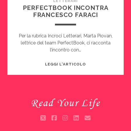
LETTERARI
PERFECTBOOK INCONTRA
FRANCESCO FARACI
Per la rubrica Incroci Letterari, Marta Piovan,
lettrice del team PerfectBook, ci racconta
l’incontro con…
PERFECTBOOK
LEGGI L'ARTICOLO
INCONTRA
FRANCESCO
FARACI
Read Your Life
twitter
facebook
instagram
linkedin
email