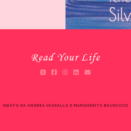
PERFECTBOOK
INCONTRA
SILVIA
TORCHIO
Read Your Life
twitter
facebook
instagram
linkedin
email
IDEATO DA ANDREA VASSALLO E MARGHERITA BAUDUCCO