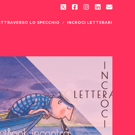
twitter
facebook
instagram
linkedin
email
ATTRAVERSO LO SPECCHIO
INCROCI LETTERARI