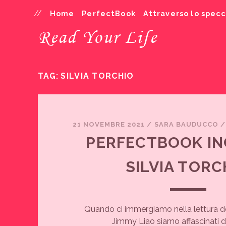
Home
PerfectBook
Attraverso lo spec
Read Your Life
TAG:
SILVIA TORCHIO
21 NOVEMBRE 2021
/
SARA BAUDUCCO
PERFECTBOOK I
SILVIA TORC
Quando ci immergiamo nella lettura degli
Jimmy Liao siamo affascinati d