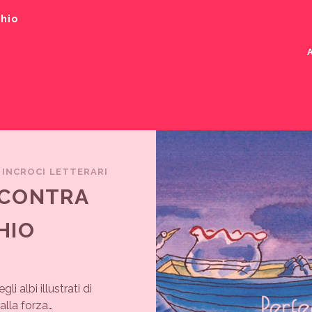
chio
/
INCROCI LETTERARI
NCONTRA
HIO
 albi illustrati di
alla forza…