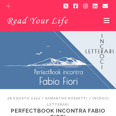
twitter
facebook
instagram
linkedi
em
Read Your Life
26 AGOSTO 2022
/
SAMANTHA ROSSETTI
/
INCROCI
LETTERARI
PERFECTBOOK INCONTRA FABIO