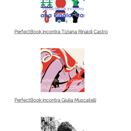
PerfectBook incontra Tiziana Rinaldi Castro
PerfectBook incontra Giulia Muscatelli