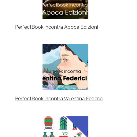
PerfectBook incontra Aboca Edizioni
PerfectBook incontra Valentina Federici